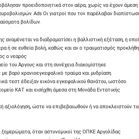
οβόλησαν προειδοποιητικά στον αέρα, χωρίς να έχουν άμεση
πυροβολισμών. Ads Οι γιατροί που τον παρέλαβαν διαπίστωσ
ραύσματα βολίδων.
ς αναμένεται να διαδραματίσει η βαλλιστική εξέταση, η οπο
αέρα ή σε ευθεία βολή, καθώς και αν ο τραυματισμός προκλήθ
ος ο νεαρός
ίο του Άργους και στη συνέχεια διακομίστηκε
με βαρύ κρανιοεγκεφαλικό τραύμα και μυδρίαση.
ικά τεστ έδειξαν εικόνα εγκεφαλικού θανάτου, ωστόσο
ομείο ΚΑΤ και εισήχθη άμεσα στη Μονάδα Εντατικής
ική αξιολόγηση, ώστε να επιβεβαιωθούν ή να αποκλειστούν τα
τα ξημερώματα, όταν αστυνομικοί της ΟΠΚΕ Αργολίδας