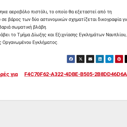
ηκε αεροβόλο πιστόλι, το οποίο θα εξεταστεί από τη
 σε βάρος των δύο αστυνομικών σχηματίζεται δικογραφία γι
βαριά σωματική βλάβη.
λάβει το Τμήμα Δίωξης και Εξιχνίασης Εγκλημάτων Ναυπλίου,
ς Οργανωμένου Εγκλήματος.
ρές για
F4C70F62-A322-4DBE-B505-2B8DD46D6A