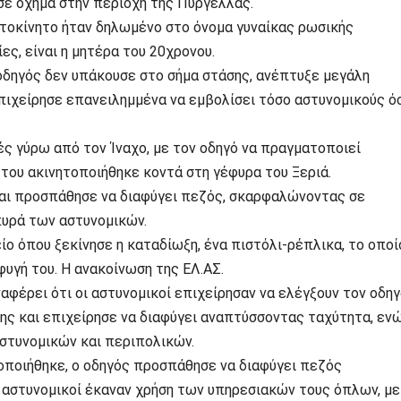
σε όχημα στην περιοχή της Πυργέλλας.
υτοκίνητο ήταν δηλωμένο στο όνομα γυναίκας ρωσικής
ς, είναι η μητέρα του 20χρονου.
 οδηγός δεν υπάκουσε στο σήμα στάσης, ανέπτυξε μεγάλη
επιχείρησε επανειλημμένα να εμβολίσει τόσο αστυνομικούς ό
ς γύρω από τον Ίναχο, με τον οδηγό να πραγματοποιεί
 του ακινητοποιήθηκε κοντά στη γέφυρα του Ξεριά.
και προσπάθησε να διαφύγει πεζός, σκαρφαλώνοντας σε
πυρά των αστυνομικών.
ίο όπου ξεκίνησε η καταδίωξη, ένα πιστόλι-ρέπλικα, το οποί
φυγή του. Η ανακοίνωση της ΕΛ.ΑΣ.
αφέρει ότι οι αστυνομικοί επιχείρησαν να ελέγξουν τον οδηγ
ης και επιχείρησε να διαφύγει αναπτύσσοντας ταχύτητα, εν
αστυνομικών και περιπολικών.
οποιήθηκε, ο οδηγός προσπάθησε να διαφύγει πεζός
 αστυνομικοί έκαναν χρήση των υπηρεσιακών τους όπλων, με