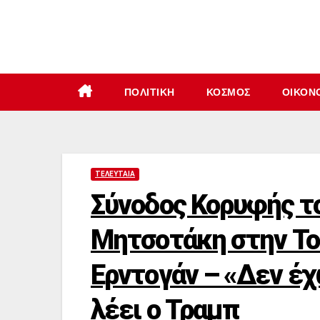
Μετάβαση
στο
περιεχόμενο
ΠΟΛΙΤΙΚΉ
ΚΌΣΜΟΣ
ΟΙΚΟΝ
ΤΕΛΕΥΤΑΊΑ
Σύνοδος Κορυφής τ
Μητσοτάκη στην Το
Ερντογάν – «Δεν έχ
λέει ο Τραμπ