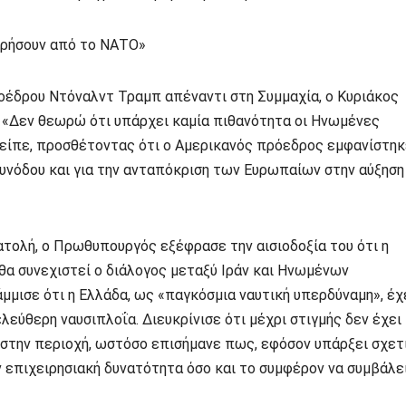
ωρήσουν από το ΝΑΤΟ»
οέδρου Ντόναλντ Τραμπ απέναντι στη Συμμαχία, ο Κυριάκος
«Δεν θεωρώ ότι υπάρχει καμία πιθανότητα οι Ηνωμένες
είπε, προσθέτοντας ότι ο Αμερικανός πρόεδρος εμφανίστηκ
Συνόδου και για την ανταπόκριση των Ευρωπαίων στην αύξηση
τολή, ο Πρωθυπουργός εξέφρασε την αισιοδοξία του ότι η
 θα συνεχιστεί ο διάλογος μεταξύ Ιράν και Ηνωμένων
μμισε ότι η Ελλάδα, ως «παγκόσμια ναυτική υπερδύναμη», έχ
εύθερη ναυσιπλοΐα. Διευκρίνισε ότι μέχρι στιγμής δεν έχει
 στην περιοχή, ωστόσο επισήμανε πως, εφόσον υπάρξει σχετ
ν επιχειρησιακή δυνατότητα όσο και το συμφέρον να συμβάλε