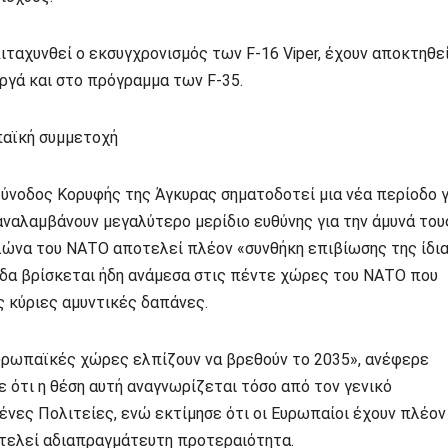
πιταχυνθεί ο εκσυγχρονισμός των F-16 Viper, έχουν αποκτηθε
εργά και στο πρόγραμμα των F-35.
αϊκή συμμετοχή
ύνοδος Κορυφής της Άγκυρας σηματοδοτεί μια νέα περίοδο γ
αναλαμβάνουν μεγαλύτερο μερίδιο ευθύνης για την άμυνά του
λώνα του ΝΑΤΟ αποτελεί πλέον «συνθήκη επιβίωσης της ίδι
άδα βρίσκεται ήδη ανάμεσα στις πέντε χώρες του ΝΑΤΟ που
ς κύριες αμυντικές δαπάνες.
ευρωπαϊκές χώρες ελπίζουν να βρεθούν το 2035», ανέφερε
ότι η θέση αυτή αναγνωρίζεται τόσο από τον γενικό
νες Πολιτείες, ενώ εκτίμησε ότι οι Ευρωπαίοι έχουν πλέον
οτελεί αδιαπραγμάτευτη προτεραιότητα.