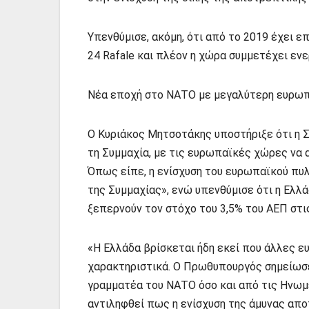
Υπενθύμισε, ακόμη, ότι από το 2019 έχει ε
24 Rafale και πλέον η χώρα συμμετέχει εν
Νέα εποχή στο ΝΑΤΟ με μεγαλύτερη ευρωπ
Ο Κυριάκος Μητσοτάκης υποστήριξε ότι η Σ
τη Συμμαχία, με τις ευρωπαϊκές χώρες να 
Όπως είπε, η ενίσχυση του ευρωπαϊκού πυ
της Συμμαχίας», ενώ υπενθύμισε ότι η Ελλ
ξεπερνούν τον στόχο του 3,5% του ΑΕΠ στι
«Η Ελλάδα βρίσκεται ήδη εκεί που άλλες 
χαρακτηριστικά. Ο Πρωθυπουργός σημείωσε 
γραμματέα του ΝΑΤΟ όσο και από τις Ηνωμέ
αντιληφθεί πως η ενίσχυση της άμυνας απ