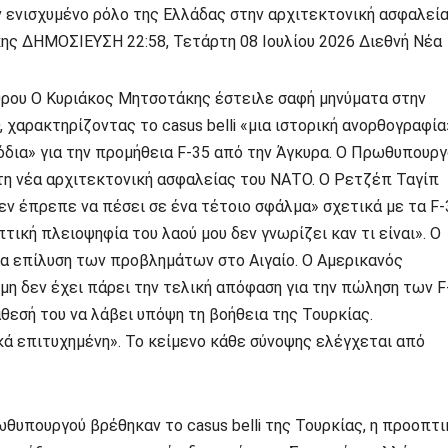
ν ενισχυμένο ρόλο της Ελλάδας στην αρχιτεκτονική ασφαλεί
ς ΔΗΜΟΣΙΕΥΣΗ 22:58, Τετάρτη 08 Ιουλίου 2026 Διεθνή Νέα
ρου Ο Κυριάκος Μητσοτάκης έστειλε σαφή μηνύματα στην
χαρακτηρίζοντας το casus belli «μια ιστορική ανορθογραφία
όδια» για την προμήθεια F-35 από την Άγκυρα. Ο Πρωθυπουρ
τη νέα αρχιτεκτονική ασφαλείας του ΝΑΤΟ. Ο Ρετζέπ Ταγίπ
εν έπρεπε να πέσει σε ένα τέτοιο σφάλμα» σχετικά με τα F-
ιπτική πλειοψηφία του λαού μου δεν γνωρίζει καν τι είναι». Ο
α επίλυση των προβλημάτων στο Αιγαίο. Ο Αμερικανός
η δεν έχει πάρει την τελική απόφαση για την πώληση των F
θεσή του να λάβει υπόψη τη βοήθεια της Τουρκίας.
ά επιτυχημένη». Το κείμενο κάθε σύνοψης ελέγχεται από
υπουργού βρέθηκαν το casus belli της Τουρκίας, η προοπτι