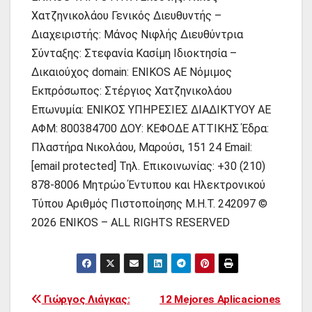
Χατζηνικολάου Γενικός Διευθυντής –
Διαχειριστής: Μάνος Νιφλής Διευθύντρια
Σύνταξης: Στεφανία Κασίμη Ιδιοκτησία –
Δικαιούχος domain: ENIKOS AE Νόμιμος
Εκπρόσωπος: Στέργιος Χατζηνικολάου
Επωνυμία: ΕΝΙΚΟΣ ΥΠΗΡΕΣΙΕΣ ΔΙΑΔΙΚΤΥΟΥ ΑΕ
ΑΦΜ: 800384700 ΔΟΥ: ΚΕΦΟΔΕ ΑΤΤΙΚΗΣ Έδρα:
Πλαστήρα Νικολάου, Μαρούσι, 151 24 Email:
[email protected] Τηλ. Επικοινωνίας: +30 (210)
878-8006 Μητρώο Έντυπου και Ηλεκτρονικού
Τύπου Αριθμός Πιστοποίησης Μ.Η.Τ. 242097 ©
2026 ENIKOS – ALL RIGHTS RESERVED
Πλοήγηση
Γιώργος Λιάγκας:
12 Mejores Aplicaciones