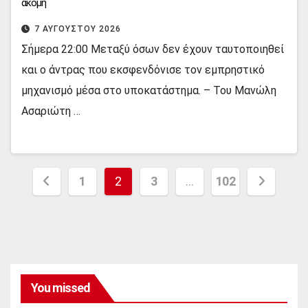
ακόμη
7 ΑΥΓΟΎΣΤΟΥ 2026
Σήμερα 22:00 Μεταξύ όσων δεν έχουν ταυτοποιηθεί
και ο άντρας που εκσφενδόνισε τον εμπρηστικό
μηχανισμό μέσα στο υποκατάστημα. – Του Μανώλη
Ασαριώτη …
Σελιδοποίηση
1
2
3
…
102
άρθρων
You missed